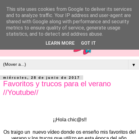
This site uses cookies from Google to deliver its services
and to analyze traffic. Your IP address and user-agent are
shared with Google along with performance and security
metrics to ensure quality of service, generate usage
statistics, and to detect and address abuse.
LEARN MORE
GOT IT
▼
miércoles, 28 de junio de 2017
Favoritos y trucos para el verano
//Youtube//
¡¡Hola chic@s!!
Os traigo un nuevo vídeo donde os enseño mis favoritos del
verano y los trucos que utilizo en esta época del año.