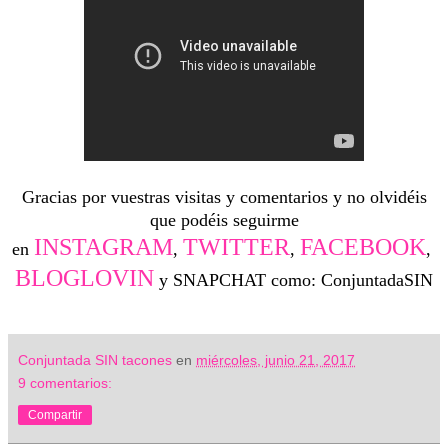
Gracias por vuestras visitas y comentarios y no olvidéis
que podéis seguirme
INSTAGRAM
TWITTER
FACEBOOK
en
,
,
,
BLOGLOVIN
y SNAPCHAT como: ConjuntadaSIN
Conjuntada SIN tacones
en
miércoles, junio 21, 2017
9 comentarios:
Compartir