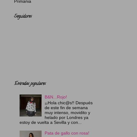
Primania
Seguidores
Entradas populares
B&N...Rojo!
¡¡Hola chic@s!! Después
de este fin de semana
muy intenso, movidito y
helado por Londres ya
estoy de vuelta a Sevilla y con...
Pata de gallo con rosa!