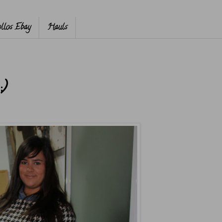
llos Ebay
Hauls
;)