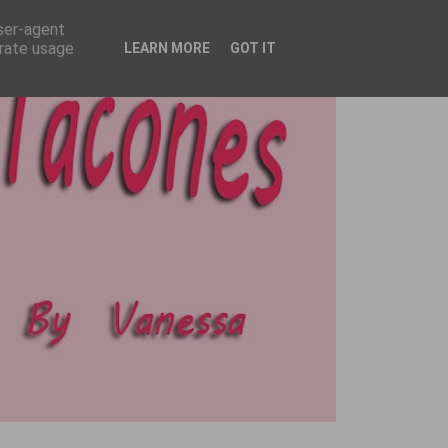
user-agent
erate usage
LEARN MORE
GOT IT