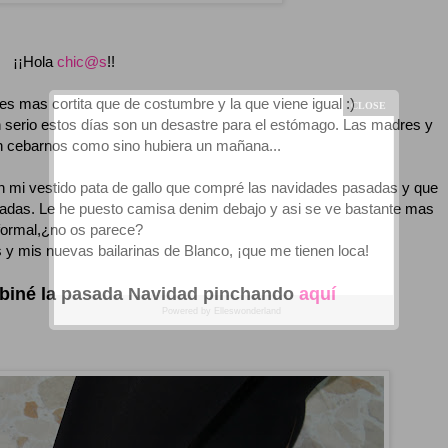
¡¡Hola
chic@s
!!
s mas cortita que de costumbre y la que viene igual :)
n serio estos días son un desastre para el estómago. Las madres y
 cebarnos como sino hubiera un mañana...
n mi vestido pata de gallo que compré las navidades pasadas y que
pasadas. Le he puesto camisa denim debajo y asi se ve bastante mas
formal,¿no os parece?
y mis nuevas bailarinas de Blanco, ¡que me tienen loca!
biné la pasada Navidad pinchando
aquí
Powered by
Elleswonderland