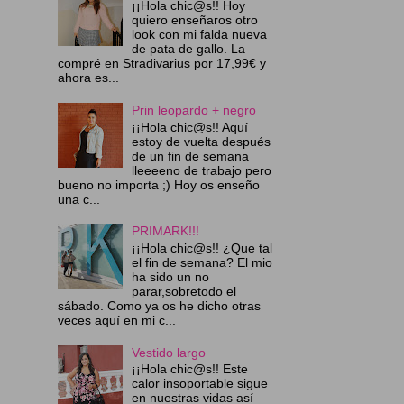
¡¡Hola chic@s!! Hoy
quiero enseñaros otro
look con mi falda nueva
de pata de gallo. La
compré en Stradivarius por 17,99€ y
ahora es...
Prin leopardo + negro
¡¡Hola chic@s!! Aquí
estoy de vuelta después
de un fin de semana
lleeeeno de trabajo pero
bueno no importa ;) Hoy os enseño
una c...
PRIMARK!!!
¡¡Hola chic@s!! ¿Que tal
el fin de semana? El mio
ha sido un no
parar,sobretodo el
sábado. Como ya os he dicho otras
veces aquí en mi c...
Vestido largo
¡¡Hola chic@s!! Este
calor insoportable sigue
en nuestras vidas así