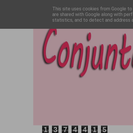
This site uses cookies from Google to d
are shared with Google along with perf
statistics, and to detect and address 
1
3
7
4
4
1
5