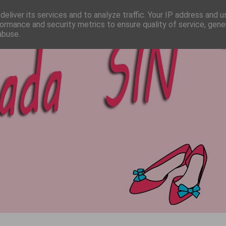
eliver its services and to analyze traffic. Your IP address and 
ormance and security metrics to ensure quality of service, gen
abuse.