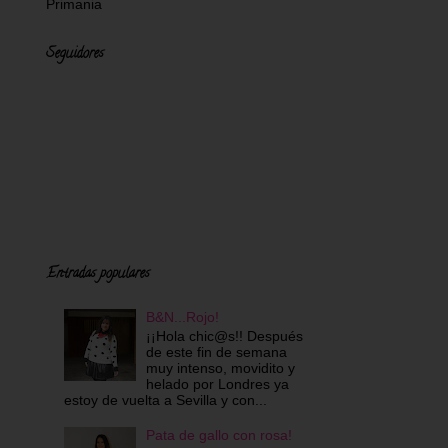
Primania
Seguidores
Entradas populares
B&N...Rojo!
¡¡Hola chic@s!! Después
de este fin de semana
muy intenso, movidito y
helado por Londres ya
estoy de vuelta a Sevilla y con...
Pata de gallo con rosa!