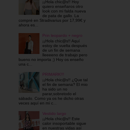
¡¡Hola chic@s!! Hoy
quiero enseñaros otro
look con mi falda nueva
de pata de gallo. La
compré en Stradivarius por 17,99€ y
ahora es...
Prin leopardo + negro
¡¡Hola chic@s!! Aquí
estoy de vuelta después
de un fin de semana
lleeeeno de trabajo pero
bueno no importa ;) Hoy os enseño
una c...
PRIMARK!!!
¡¡Hola chic@s!! ¿Que tal
el fin de semana? El mio
ha sido un no
parar,sobretodo el
sábado. Como ya os he dicho otras
veces aquí en mi c...
Vestido largo
¡¡Hola chic@s!! Este
calor insoportable sigue
en nuestras vidas así