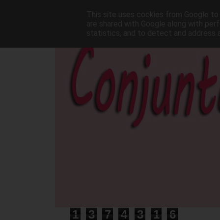
This site uses cookies from Google to d
are shared with Google along with perf
statistics, and to detect and address 
1
3
7
4
3
1
6