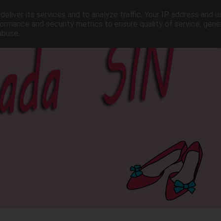
eliver its services and to analyze traffic. Your IP address and 
ormance and security metrics to ensure quality of service, gen
abuse.