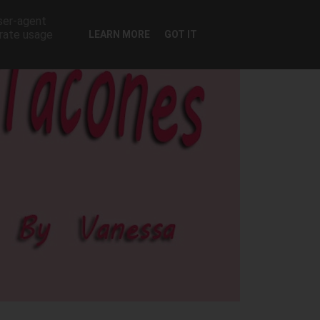
user-agent
erate usage
LEARN MORE
GOT IT