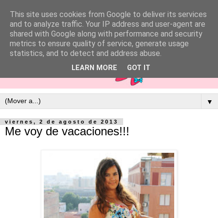
This site uses cookies from Google to deliver its services
and to analyze traffic. Your IP address and user-agent are
shared with Google along with performance and security
metrics to ensure quality of service, generate usage
statistics, and to detect and address abuse.
LEARN MORE
GOT IT
▼
viernes, 2 de agosto de 2013
Me voy de vacaciones!!!