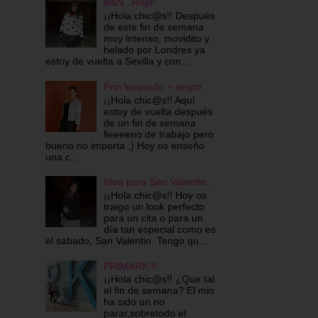
B&N...Rojo!
¡¡Hola chic@s!! Después
de este fin de semana
muy intenso, movidito y
helado por Londres ya
estoy de vuelta a Sevilla y con...
Prin leopardo + negro
¡¡Hola chic@s!! Aquí
estoy de vuelta después
de un fin de semana
lleeeeno de trabajo pero
bueno no importa ;) Hoy os enseño
una c...
Idea para San Valentin...
¡¡Hola chic@s!! Hoy os
traigo un look perfecto
para un cita o para un
día tan especial como es
el sábado, San Valentin. Tengo qu...
PRIMARK!!!
¡¡Hola chic@s!! ¿Que tal
el fin de semana? El mio
ha sido un no
parar,sobretodo el