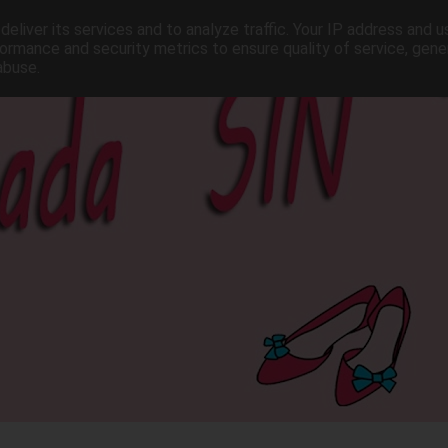
eliver its services and to analyze traffic. Your IP address and 
ormance and security metrics to ensure quality of service, gen
abuse.