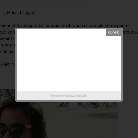
¡¡Hola chic@s!!
 pasar el domingo en el parque celebrando el cumple de mi padre.
s que son todavía y bueno había que ir preparada y cómoda sobretodo.
denim con deportivas monisimas por cierto :P
a semana pasada en Stradivarius me encantaron....
 os parece? ¿Os gusta?
¡Feliz fin de semana!!
Powered by
Elleswonderland