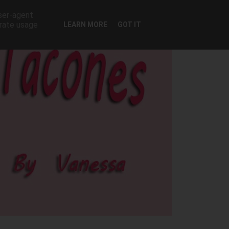
user-agent
erate usage
LEARN MORE
GOT IT