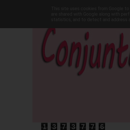
This site uses cookies from Google to d
are shared with Google along with perf
statistics, and to detect and address 
1
3
7
3
7
7
6