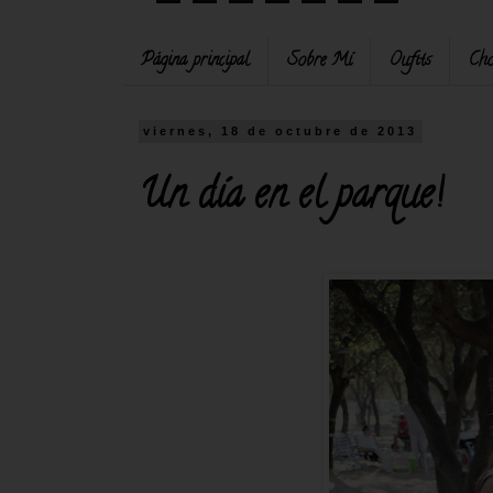
Página principal
Sobre Mí
Oufits
Cho
viernes, 18 de octubre de 2013
Un día en el parque!