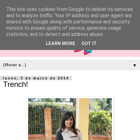
This site uses cookies from Google to deliver its services
and to analyze traffic. Your IP address and user-agent are
shared with Google along with performance and security
metrics to ensure quality of service, generate usage
statistics, and to detect and address abuse.
LEARN MORE
GOT IT
▼
lunes, 3 de marzo de 2014
Trench!