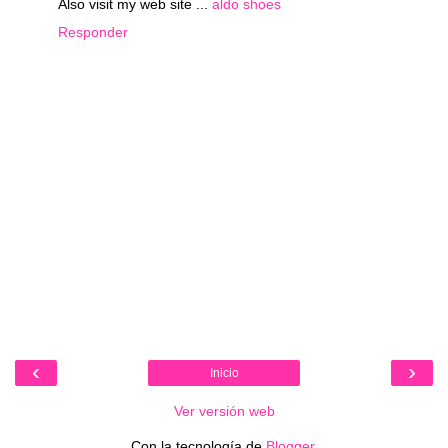
Also visit my web site ...
aldo shoes
Responder
‹
›
Inicio
Ver versión web
Con la tecnología de
Blogger
.