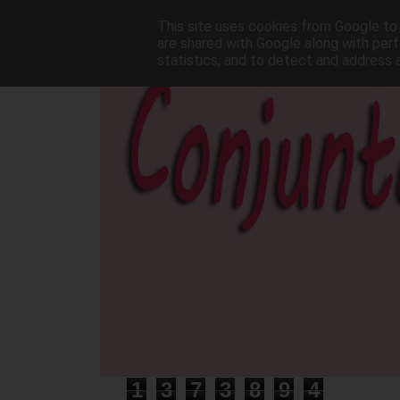
This site uses cookies from Google to d
are shared with Google along with perf
statistics, and to detect and address 
1
3
7
3
8
9
4