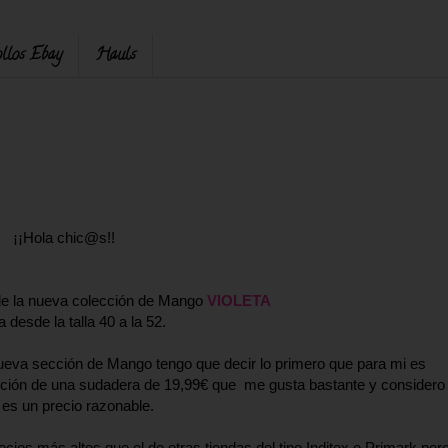
llos Ebay
Hauls
¡¡Hola chic@s!!
de la nueva colección de Mango
VIOLETA
 desde la talla 40 a la 52.
ueva sección de Mango tengo que decir lo primero que para mi es
epción de una sudadera de 19,99€ que me gusta bastante y considero
 es un precio razonable.
ios más altos que el de otras tiendas del tipo Inditex o Primark per