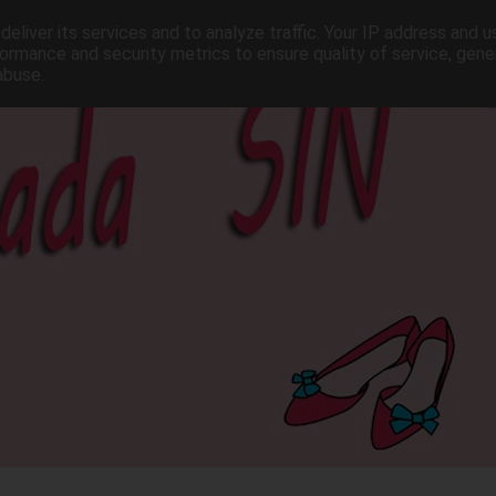
eliver its services and to analyze traffic. Your IP address and 
ormance and security metrics to ensure quality of service, gen
abuse.