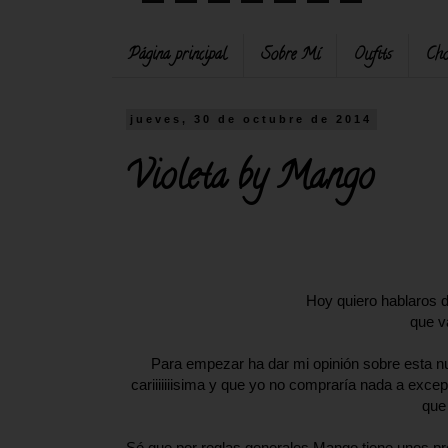
Página principal
Sobre Mí
Oufits
Cho
jueves, 30 de octubre de 2014
Violeta by Mango
Hoy quiero hablaros 
que va
Para empezar ha dar mi opinión sobre esta n
cariiiiiiisima y que yo no compraría nada a exc
que
Sé que por reglas generales Mango tiene unos prec