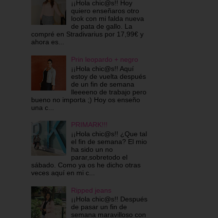
¡¡Hola chic@s!! Hoy
quiero enseñaros otro
look con mi falda nueva
de pata de gallo. La
compré en Stradivarius por 17,99€ y
ahora es...
Prin leopardo + negro
¡¡Hola chic@s!! Aquí
estoy de vuelta después
de un fin de semana
lleeeeno de trabajo pero
bueno no importa ;) Hoy os enseño
una c...
PRIMARK!!!
¡¡Hola chic@s!! ¿Que tal
el fin de semana? El mio
ha sido un no
parar,sobretodo el
sábado. Como ya os he dicho otras
veces aquí en mi c...
Ripped jeans
¡¡Hola chic@s!! Después
de pasar un fin de
semana maravilloso con