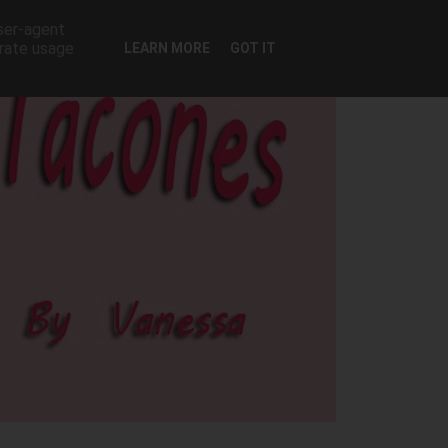
user-agent
erate usage
LEARN MORE
GOT IT