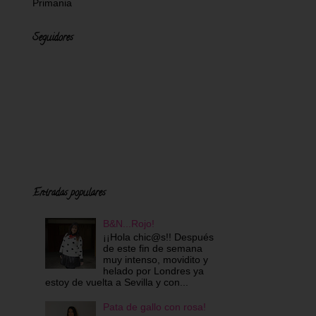
Primania
Seguidores
Entradas populares
B&N...Rojo!
¡¡Hola chic@s!! Después
de este fin de semana
muy intenso, movidito y
helado por Londres ya
estoy de vuelta a Sevilla y con...
Pata de gallo con rosa!