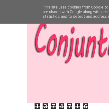
This site uses cookies from Google to d
are shared with Google along with perf
statistics, and to detect and address 
1
3
7
4
7
1
6