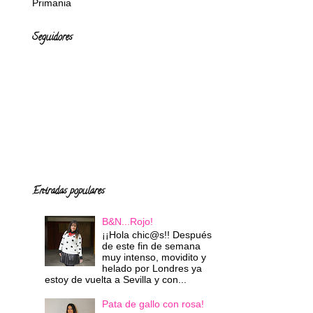
Primania
Seguidores
Entradas populares
B&N...Rojo!
¡¡Hola chic@s!! Después
de este fin de semana
muy intenso, movidito y
helado por Londres ya
estoy de vuelta a Sevilla y con...
Pata de gallo con rosa!