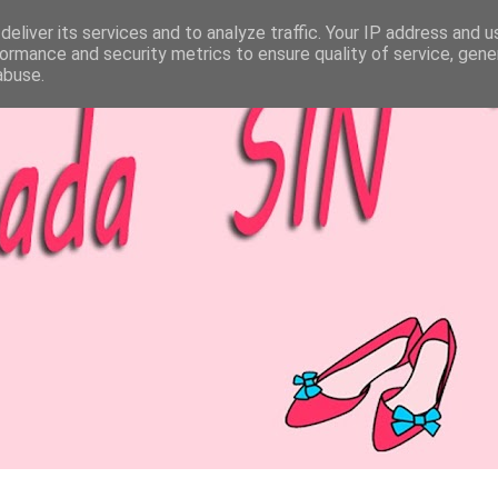
eliver its services and to analyze traffic. Your IP address and 
ormance and security metrics to ensure quality of service, gen
abuse.