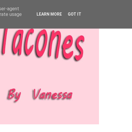
user-agent
erate usage
LEARN MORE
GOT IT