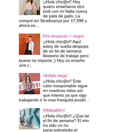
¡¡Hola chic@s!! Hoy
quiero enseñaros otro
look con mi falda nueva
de pata de gallo. La
compré en Stradivarius por 17,99€ y
ahora es...
Prin leopardo + negro
¡¡Hola chic@s!! Aquí
estoy de vuelta después
de un fin de semana
lleeeeno de trabajo pero
bueno no importa ;) Hoy os enseño
una c...
Vestido largo
¡¡Hola chic@s!! Este
calor insoportable sigue
en nuestras vidas así
que intento ya que sigo
trabajando ir lo mas fresquita posibl...
PRIMARK!!!
¡¡Hola chic@s!! ¿Que tal
el fin de semana? El mio
ha sido un no
parar,sobretodo el