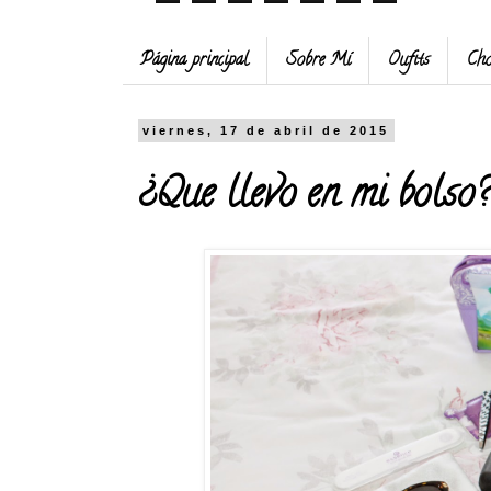
Página principal
Sobre Mí
Oufits
Cho
viernes, 17 de abril de 2015
¿Que llevo en mi bolso?