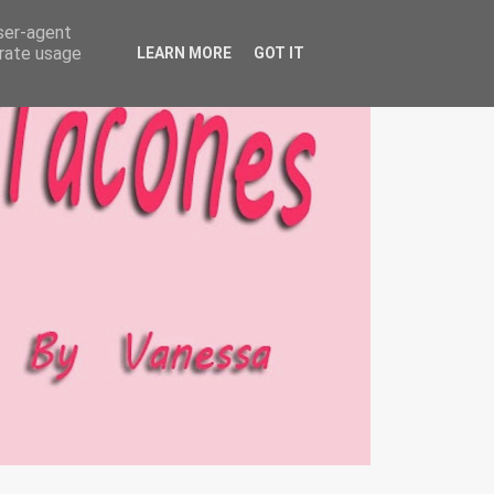
user-agent
erate usage
LEARN MORE
GOT IT