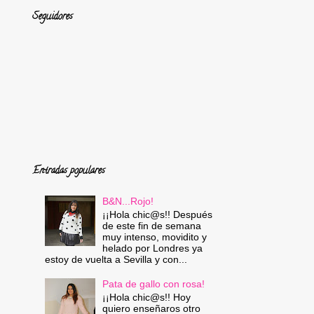
Seguidores
Entradas populares
B&N...Rojo!
¡¡Hola chic@s!! Después
de este fin de semana
muy intenso, movidito y
helado por Londres ya
estoy de vuelta a Sevilla y con...
Pata de gallo con rosa!
¡¡Hola chic@s!! Hoy
quiero enseñaros otro