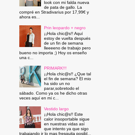
look con mi falda nueva
de pata de gallo. La
compré en Stradivarius por 17,99€ y
ahora es...
Prin leopardo + negro
¡¡Hola chic@s!! Aquí
estoy de vuelta después
de un fin de semana
lleeeeno de trabajo pero
bueno no importa ;) Hoy os enseño
una c...
PRIMARK!!!
¡¡Hola chic@s!! ¿Que tal
el fin de semana? El mio
ha sido un no
parar,sobretodo el
sábado. Como ya os he dicho otras
veces aquí en mi c...
Vestido largo
¡¡Hola chic@s!! Este
calor insoportable sigue
en nuestras vidas así
que intento ya que sigo
trabajando ir lo mas fresquita posibl...