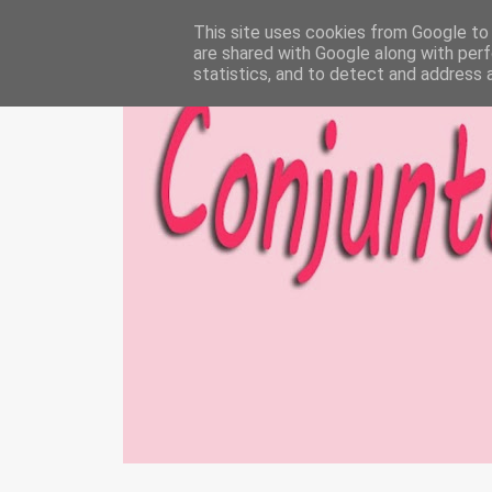
This site uses cookies from Google to d
are shared with Google along with perf
statistics, and to detect and address 