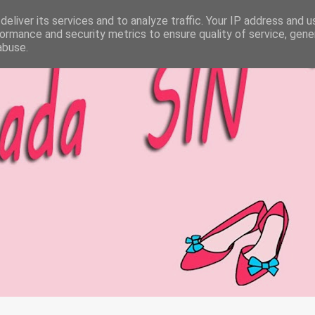
eliver its services and to analyze traffic. Your IP address and 
ormance and security metrics to ensure quality of service, gen
abuse.