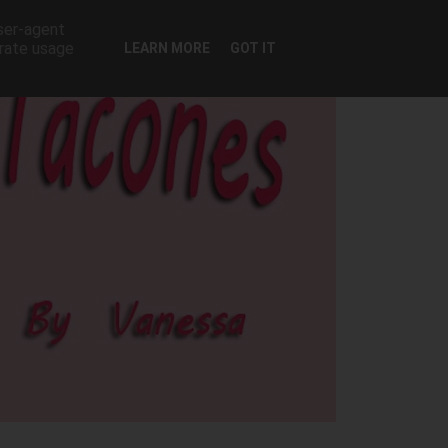
user-agent
erate usage
LEARN MORE
GOT IT