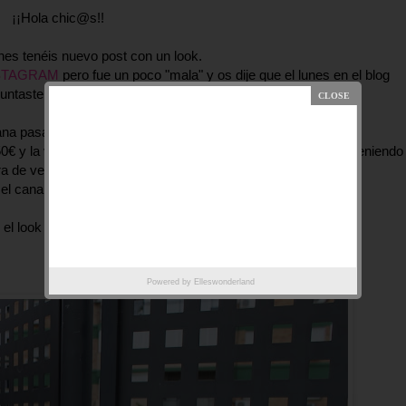
¡¡Hola chic@s!!
es tenéis nuevo post con un look.
STAGRAM
pero fue un poco "mala" y os dije que el lunes en el blog
ntasteis muchas por la chaqueta...
a pasa en Huelva por sólo 17€, también la había amarilla.
50€ y la verdad es que me niego a pagar eso... Lógicamente teniendo
ra de vestir me compré la roja junto con estas deportivas.
 el canal tendréis un vídeo de todas mis compras en Primark.
el look y que tengáis un día maravilloso.
Powered by
Elleswonderland