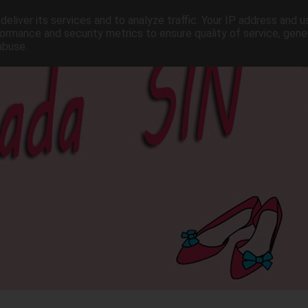
eliver its services and to analyze traffic. Your IP address and 
ormance and security metrics to ensure quality of service, gen
abuse.