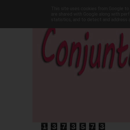
This site uses cookies from Google to d
are shared with Google along with perf
statistics, and to detect and address 
1
3
7
3
5
7
3