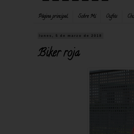
Página principal
Sobre Mí
Oufits
Cho
lunes, 5 de marzo de 2018
Biker roja