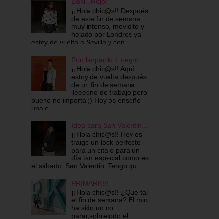
B&N...Rojo!
¡¡Hola chic@s!! Después
de este fin de semana
muy intenso, movidito y
helado por Londres ya
estoy de vuelta a Sevilla y con...
Prin leopardo + negro
¡¡Hola chic@s!! Aquí
estoy de vuelta después
de un fin de semana
lleeeeno de trabajo pero
bueno no importa ;) Hoy os enseño
una c...
Idea para San Valentin...
¡¡Hola chic@s!! Hoy os
traigo un look perfecto
para un cita o para un
día tan especial como es
el sábado, San Valentin. Tengo qu...
PRIMARK!!!
¡¡Hola chic@s!! ¿Que tal
el fin de semana? El mio
ha sido un no
parar,sobretodo el