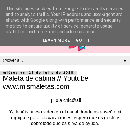
This site uses cookies from Google to deliver its services
and to analyze traffic. Your IP address and user-agent are
shared with Google along with performance and security
metrics to ensure quality of service, generate usage
statistics, and to detect and address abuse.
LEARN MORE
GOT IT
▼
miércoles, 25 de julio de 2018
Maleta de cabina // Youtube
www.mismaletas.com
¡¡Hola chic@s!!
Ya tenéis nuevo vídeo en el canal donde os enseño mi
equipaje para las vacaciones, espero que os guste y
sobretodo que os sirva de ayuda.