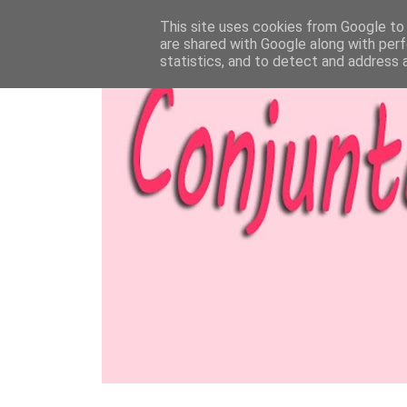
This site uses cookies from Google to d
are shared with Google along with perf
statistics, and to detect and address 