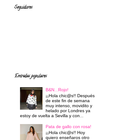
Seguidores
Entradas populares
B&N...Rojo!
¡¡Hola chic@s!! Después
de este fin de semana
muy intenso, movidito y
helado por Londres ya
estoy de vuelta a Sevilla y con...
Pata de gallo con rosa!
¡¡Hola chic@s!! Hoy
quiero enseñaros otro