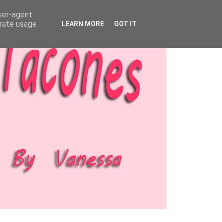
user-agent
erate usage
LEARN MORE
GOT IT