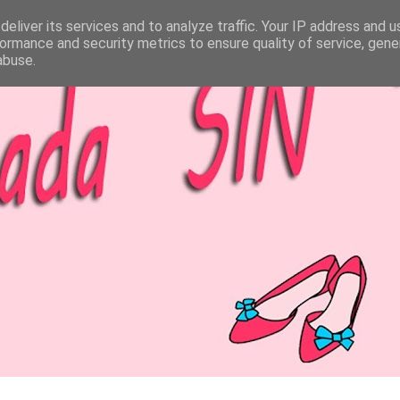
eliver its services and to analyze traffic. Your IP address and 
ormance and security metrics to ensure quality of service, gen
abuse.