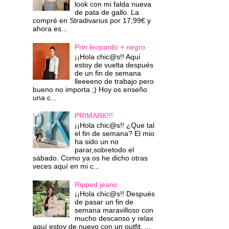
look con mi falda nueva
de pata de gallo. La
compré en Stradivarius por 17,99€ y
ahora es...
Prin leopardo + negro
¡¡Hola chic@s!! Aquí
estoy de vuelta después
de un fin de semana
lleeeeno de trabajo pero
bueno no importa ;) Hoy os enseño
una c...
PRIMARK!!!
¡¡Hola chic@s!! ¿Que tal
el fin de semana? El mio
ha sido un no
parar,sobretodo el
sábado. Como ya os he dicho otras
veces aquí en mi c...
Ripped jeans
¡¡Hola chic@s!! Después
de pasar un fin de
semana maravilloso con
mucho descanso y relax
aquí estoy de nuevo con un outfit. ...