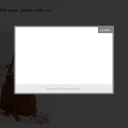
,41€ aprox. podéis verlo
aquí
Powered by
Elleswonderland