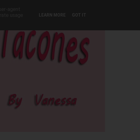
user-agent
erate usage
LEARN MORE
GOT IT