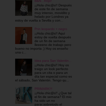
B&N...Rojo!
¡¡Hola chic@s!! Después
de este fin de semana
muy intenso, movidito y
helado por Londres ya
estoy de vuelta a Sevilla y con...
Prin leopardo + negro
¡¡Hola chic@s!! Aquí
estoy de vuelta después
de un fin de semana
lleeeeno de trabajo pero
bueno no importa ;) Hoy os enseño
una c...
Idea para San Valentin...
¡¡Hola chic@s!! Hoy os
traigo un look perfecto
para un cita o para un
día tan especial como es
el sábado, San Valentin. Tengo qu...
PRIMARK!!!
¡¡Hola chic@s!! ¿Que tal
el fin de semana? El mio
ha sido un no
parar,sobretodo el