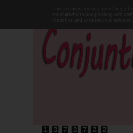
This site uses cookies from Google to d
are shared with Google along with perf
statistics, and to detect and address 
1
3
7
3
7
2
2