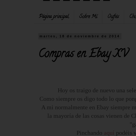
Página principal
Sobre Mí
Oufits
Cho
martes, 18 de noviembre de 2014
Compras en Ebay XV
Hoy os traigo de nuevo una sel
Como siempre os digo todo lo que pongo
A mi normalmente en Ebay siempre me 
la mayoría de las cosas vienen de C
"g
Pinchando
aquí
podéis ve