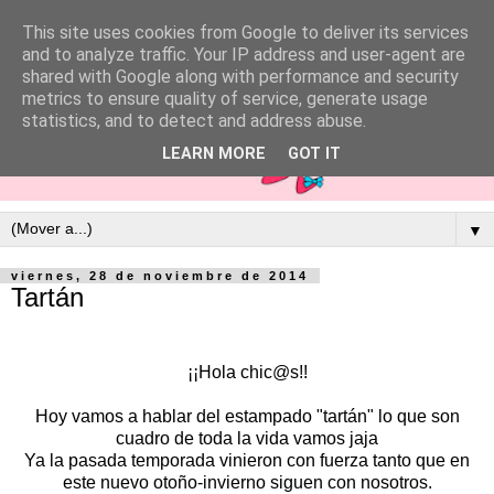
This site uses cookies from Google to deliver its services
and to analyze traffic. Your IP address and user-agent are
shared with Google along with performance and security
metrics to ensure quality of service, generate usage
statistics, and to detect and address abuse.
LEARN MORE
GOT IT
▼
viernes, 28 de noviembre de 2014
Tartán
¡¡Hola chic@s!!
Hoy vamos a hablar del estampado "tartán" lo que son
cuadro de toda la vida vamos jaja
Ya la pasada temporada vinieron con fuerza tanto que en
este nuevo otoño-invierno siguen con nosotros.